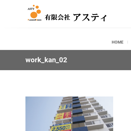
ASTY
有限会
HOME
work_kan_02