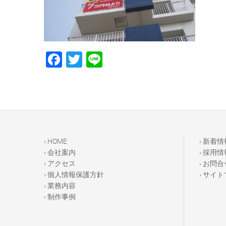
F
T
Li
a
wi
n
c
tt
e
e
er
b
o
› HOME
› 新着情
o
› 会社案内
› 採用情
› アクセス
› お問合
k
› 個人情報保護方針
› サイ
› 業務内容
› 制作事例