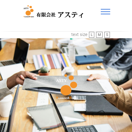
ASTY
text size
L
M
S