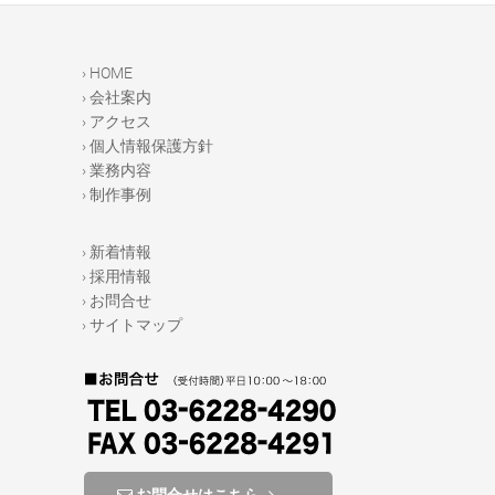
b
o
› HOME
o
› 会社案内
› アクセス
k
› 個人情報保護方針
› 業務内容
› 制作事例
› 新着情報
› 採用情報
› お問合せ
› サイトマップ
お問合せはこちら