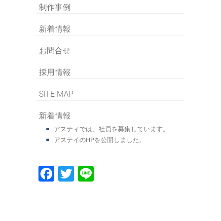
制作事例
新着情報
お問合せ
採用情報
SITE MAP
新着情報
アスティでは、社員を募集しています。
アステイのHPを公開しました。
F
T
Li
a
wi
n
c
tt
e
e
er