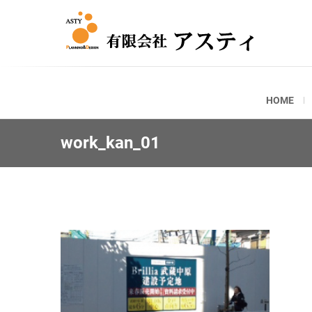
ASTY
有限会
HOME
work_kan_01