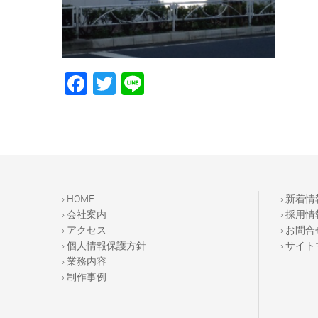
F
T
Li
a
wi
n
c
tt
e
e
er
b
o
› HOME
› 新着情
o
› 会社案内
› 採用情
› アクセス
› お問合
k
› 個人情報保護方針
› サイ
› 業務内容
› 制作事例