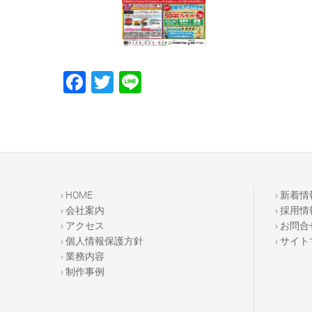
F
T
Li
a
wi
n
c
tt
e
e
er
b
o
› HOME
› 新着情
o
› 会社案内
› 採用情
› アクセス
› お問合
k
› 個人情報保護方針
› サイ
› 業務内容
› 制作事例