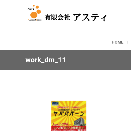
ASTY
有限会
HOME
work_dm_11