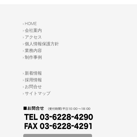
e
er
b
o
› HOME
o
› 会社案内
› アクセス
k
› 個人情報保護方針
› 業務内容
› 制作事例
› 新着情報
› 採用情報
› お問合せ
› サイトマップ